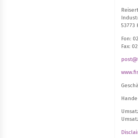
Reiser
Indust
53773 
Fon: 0
Fax: 0
post@f
www.fi
Geschä
Handel
Umsatz
Umsatz
Discla