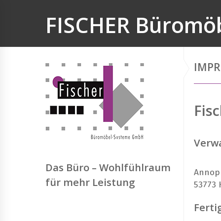
FISCHER Büromö
IMP
Fis
Verwa
Das Büro – Wohlfühlraum
Annopl
für mehr Leistung
53773 
Ferti