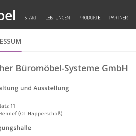
bel
START
LEISTUNGEN
PRODUKTE
PARTNER
RESSUM
cher Büromöbel-Systeme GmbH
ltung und Ausstellung
atz 11
Hennef (OT Happerschoß)
gungshalle