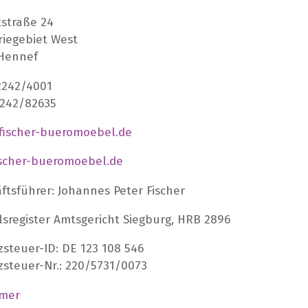
tstraße 24
riegebiet West
Hennef
2242/4001
2242/82635
ischer-bueromoebel.de
scher-bueromoebel.de
ftsführer: Johannes Peter Fischer
sregister Amtsgericht Siegburg, HRB 2896
steuer-ID: DE 123 108 546
steuer-Nr.: 220/5731/0073
imer